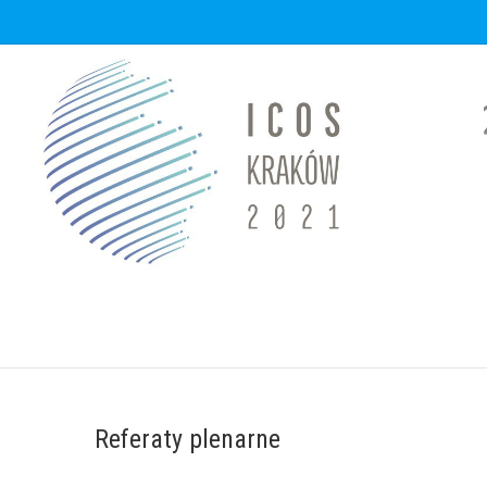
Skip
to
content
Referaty plenarne