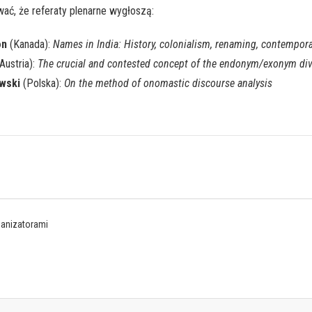
ać, że referaty plenarne wygłoszą:
on
(Kanada):
Names in India: History, colonialism, renaming, contempora
Austria):
The crucial and contested concept of the endonym/exonym di
wski
(Polska):
On the method of onomastic discourse analysis
ganizatorami