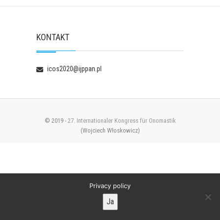
KONTAKT
icos2020@ijppan.pl
© 2019 -
27. Internationaler Kongress für Onomastik
(Wojciech Włoskowicz)
Privacy policy
Ja