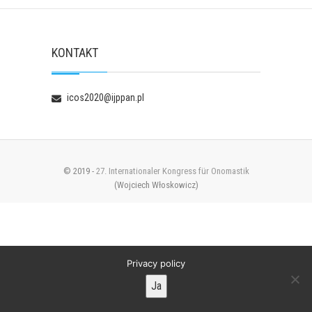
KONTAKT
icos2020@ijppan.pl
© 2019 -
27. Internationaler Kongress für Onomastik
(Wojciech Włoskowicz)
Privacy policy
Ja