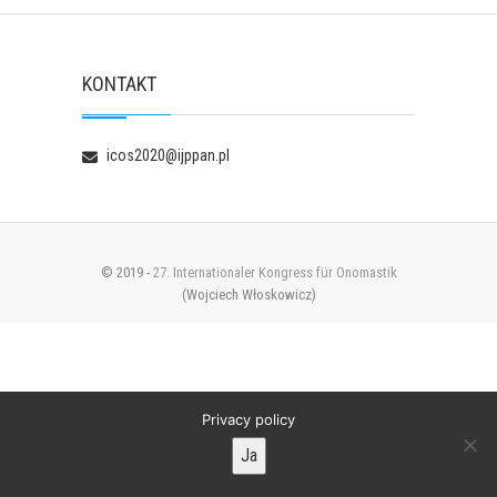
KONTAKT
icos2020@ijppan.pl
© 2019 -
27. Internationaler Kongress für Onomastik
(Wojciech Włoskowicz)
Privacy policy
Ja