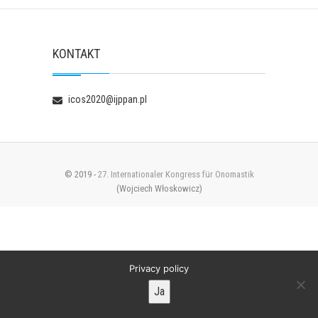
KONTAKT
icos2020@ijppan.pl
© 2019 -
27. Internationaler Kongress für Onomastik
(Wojciech Włoskowicz)
Privacy policy
Ja