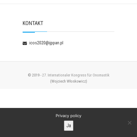
KONTAKT
icos2020@ijppan.pl
© 2019 -
27. Internationaler Kongress für Onomastik
(Wojciech Włoskowicz)
Privacy policy
Ja